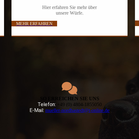
Hier erfahren Sie mehr über
unsere Würfe.
MEHR ERFAHREN
SO ERREICHEN SIE UNS
Telefon:
+49 (0) 4804-1855050
E-Mail:
mueller-nordhastedt@t-online.de