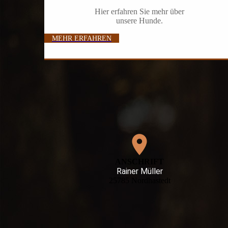
Hier erfahren Sie mehr über
unsere Hunde.
MEHR ERFAHREN
ANSCHRIFT
Rainer Müller
25785 Nordhastedt